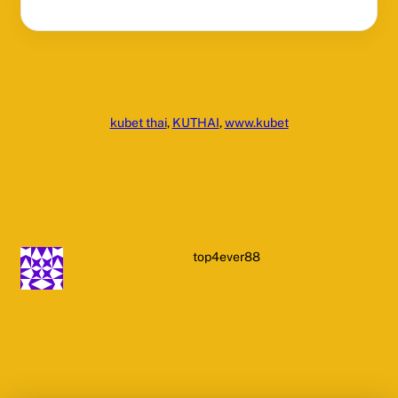
kubet thai
, 
KUTHAI
, 
www.kubet
top4ever88