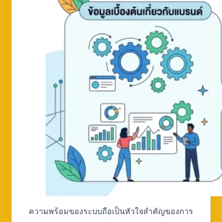
ความพร้อมของระบบถือเป็นหัวใจสำคัญของการ