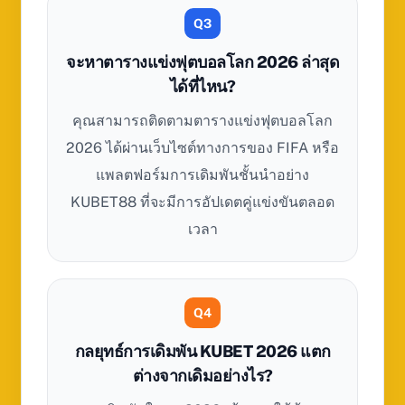
Q3
จะหาตารางแข่งฟุตบอลโลก 2026 ล่าสุด
ได้ที่ไหน?
คุณสามารถติดตามตารางแข่งฟุตบอลโลก
2026 ได้ผ่านเว็บไซต์ทางการของ FIFA หรือ
แพลตฟอร์มการเดิมพันชั้นนำอย่าง
KUBET88 ที่จะมีการอัปเดตคู่แข่งขันตลอด
เวลา
Q4
กลยุทธ์การเดิมพัน KUBET 2026 แตก
ต่างจากเดิมอย่างไร?