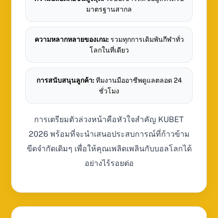
มาตรฐานสากล
ความหลากหลายของเกม:
รวมทุกการเดิมพันกีฬาทั่ว
โลกในที่เดียว
การสนับสนุนลูกค้า:
ทีมงานมืออาชีพดูแลตลอด 24
ชั่วโมง
การเตรียมตัวล่วงหน้าคือหัวใจสำคัญ KUBET
2026 พร้อมที่จะนำเสนอประสบการณ์ที่ก้าวข้าม
ขีดจำกัดเดิมๆ เพื่อให้คุณเพลิดเพลินกับบอลโลกได้
อย่างไร้รอยต่อ