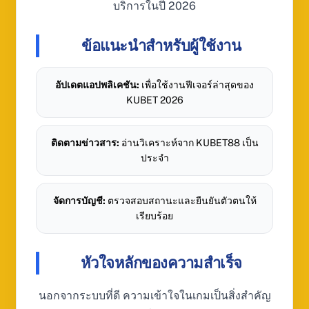
บริการในปี 2026
ข้อแนะนำสำหรับผู้ใช้งาน
อัปเดตแอปพลิเคชัน:
เพื่อใช้งานฟีเจอร์ล่าสุดของ
KUBET 2026
ติดตามข่าวสาร:
อ่านวิเคราะห์จาก KUBET88 เป็น
ประจำ
จัดการบัญชี:
ตรวจสอบสถานะและยืนยันตัวตนให้
เรียบร้อย
หัวใจหลักของความสำเร็จ
นอกจากระบบที่ดี ความเข้าใจในเกมเป็นสิ่งสำคัญ