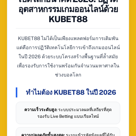
อุตสาหกรรมเกมออนไลน์ด้วย
KUBET88
KUBET88 ไม่ได้เป็นเพียงแพลตฟอร์มการเดิมพัน
แต่คือการปฏิวัติเทคโนโลยีการเข้าถึงเกมออนไลน์
ในปี 2026 ด้วยระบบโครงสร้างพื้นฐานที่ล้ำสมัย
เพื่อรองรับการใช้งานพร้อมกันจำนวนมหาศาลใน
ช่วงบอลโลก
ทำไมต้อง KUBET88 ในปี 2026
ความเร็วระดับสูง:
ระบบประมวลผลที่เสถียรที่สุด
รองรับ Live Betting แบบเรียลไทม์
ความปลอดภัยขั้นสูงสุด:
ระบบเข้ารหัสข้อมูลที่ได้รับ