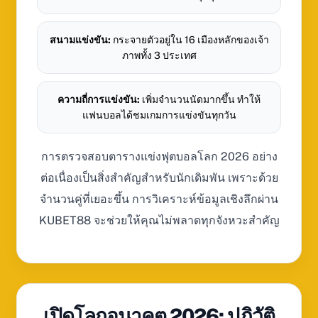
สนามแข่งขัน:
กระจายตัวอยู่ใน 16 เมืองหลักของเจ้า
ภาพทั้ง 3 ประเทศ
ความถี่การแข่งขัน:
เพิ่มจำนวนนัดมากขึ้น ทำให้
แฟนบอลได้ชมเกมการแข่งขันทุกวัน
การตรวจสอบตารางแข่งฟุตบอลโลก 2026 อย่าง
ต่อเนื่องเป็นสิ่งสำคัญสำหรับนักเดิมพัน เพราะด้วย
จำนวนคู่ที่เยอะขึ้น การวิเคราะห์ข้อมูลเชิงลึกผ่าน
KUBET88 จะช่วยให้คุณไม่พลาดทุกจังหวะสำคัญ
เปิดโลกอนาคต 2026: ปฏิวัติ