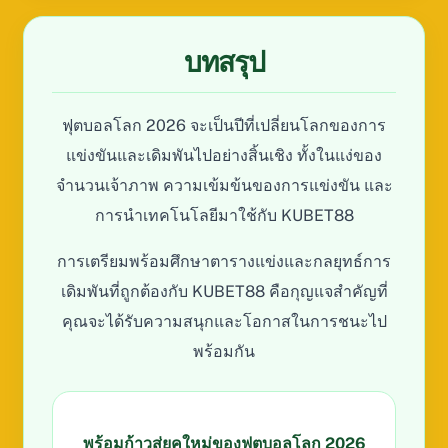
บทสรุป
ฟุตบอลโลก 2026 จะเป็นปีที่เปลี่ยนโลกของการ
แข่งขันและเดิมพันไปอย่างสิ้นเชิง ทั้งในแง่ของ
จำนวนเจ้าภาพ ความเข้มข้นของการแข่งขัน และ
การนำเทคโนโลยีมาใช้กับ KUBET88
การเตรียมพร้อมศึกษาตารางแข่งและกลยุทธ์การ
เดิมพันที่ถูกต้องกับ KUBET88 คือกุญแจสำคัญที่
คุณจะได้รับความสนุกและโอกาสในการชนะไป
พร้อมกัน
พร้อมก้าวสู่ยุคใหม่ของฟุตบอลโลก 2026