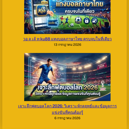
วอ ล เล้ ท ku88 แทงบอลภาษาไทย ครบจบในที่เดียว
13 กรกฎาคม 2026
เจาะลึกฟุตบอลโลก 2026: วิเคราะห์กลยุทธ์และข้อมูลการ
แข่งขันที่คุณต้องรู้
6 กรกฎาคม 2026