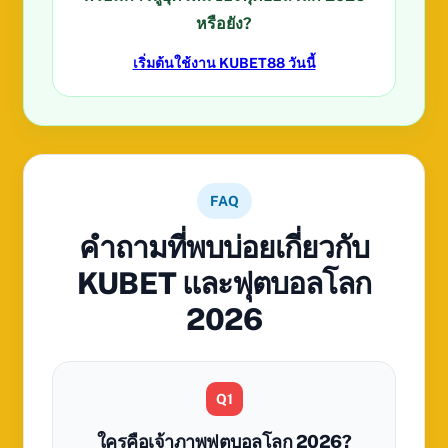
หรือยัง?
เริ่มต้นใช้งาน KUBET88 วันนี้
FAQ
คำถามที่พบบ่อยเกี่ยวกับ
KUBET และฟุตบอลโลก
2026
Q1
ใครคือเจ้าภาพฟุตบอลโลก 2026?