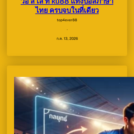
วอ ล เล้ ท ku88 แทงบอลภาษา
ไทย ครบจบในที่เดียว
top4ever88
·
ก.ค. 13, 2026