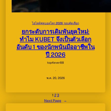
ไฮไลท์ฟุตบอลโลก 2026 รอบคัดเลือก
ยกระดับการเดิมพันยุคใหม่:
ทำไม KUBET จึงเป็นตัวเลือก
อันดับ 1 ของนักพนันมืออาชีพใน
ปี 2026
top4ever88
·
พ.ค. 20, 2026
1
2
3
Next Page
→