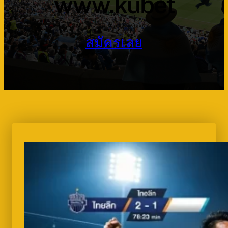
www.kubet
สมัครเลย