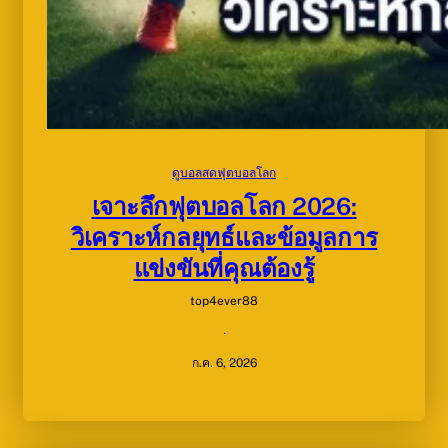
ดูบอลสดฟุตบอลโลก
เจาะลึกฟุตบอลโลก 2026:
วิเคราะห์กลยุทธ์และข้อมูลการ
แข่งขันที่คุณต้องรู้
top4ever88
·
ก.ค. 6, 2026