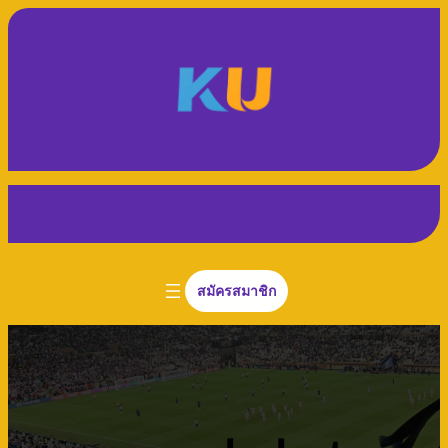
ข้าม
ไป
ยัง
เนื้อหา
สมัครสมาชิก