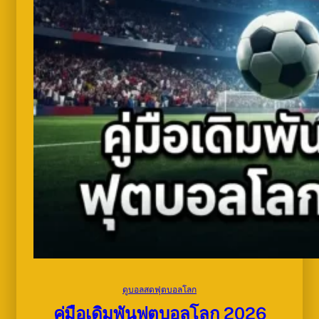
ดูบอลสดฟุตบอลโลก
คู่มือเดิมพันฟุตบอลโลก 2026