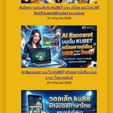
สัมผัสความบันเทิงกับ KUBET และ สล็อต ออนไลน์ ที่ดี
ที่สุดที่ kubet88 kubet ku casino
31 กรกฎาคม 2026
AI Baccarat บนเว็บ KUBET พร้อมพากย์เสียง บอล
ภาษา ไทย สุดมันส์
20 กรกฎาคม 2026