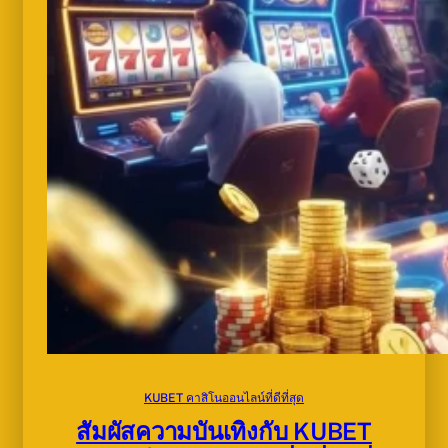
KUBET คาสิโนออนไลน์ที่ดีที่สุด
สัมผัสความบันเทิงกับ KUBET