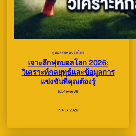
ดูบอลสดฟุตบอลโลก
เจาะลึกฟุตบอลโลก 2026:
วิเคราะห์กลยุทธ์และข้อมูลการ
แข่งขันที่คุณต้องรู้
top4ever88
·
ก.ค. 6, 2026