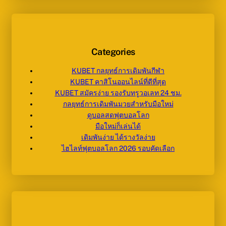
Categories
KUBET กลยุทธ์การเดิมพันกีฬา
KUBET คาสิโนออนไลน์ที่ดีที่สุด
KUBET สมัครง่าย รองรับทรูวอเลท 24 ชม.
กลยุทธ์การเดิมพันมวยสำหรับมือใหม่
ดูบอลสดฟุตบอลโลก
มือใหม่ก็เล่นได้
เดิมพันง่าย ได้รางวัลง่าย
ไฮไลท์ฟุตบอลโลก 2026 รอบคัดเลือก