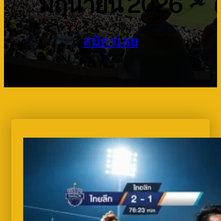
มิถุนายน 2026
สมัครเลย