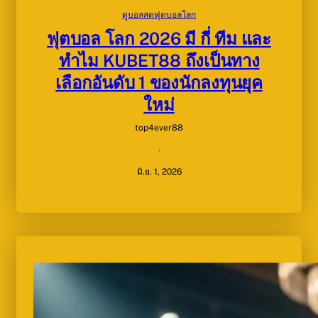
ดูบอลสดฟุตบอลโลก
ฟุตบอล โลก 2026 มี กี่ ทีม และ
ทำไม KUBET88 ถึงเป็นทาง
เลือกอันดับ 1 ของนักลงทุนยุค
ใหม่
top4ever88
·
มิ.ย. 1, 2026