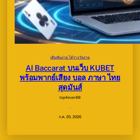
เดิมพันง่าย ได้รางวัลง่าย
AI Baccarat บนเว็บ KUBET
พร้อมพากย์เสียง บอล ภาษา ไทย
สุดมันส์
top4ever88
·
ก.ค. 20, 2026