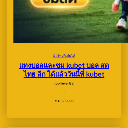
มือใหม่ก็เล่นได้
แทงบอลและชม kubet บอล สด
ไทย ลีก ได้แล้ววันนี้ที่ kubet
top4ever88
·
ส.ค. 5, 2026