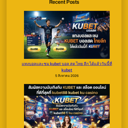
Recent Posts
แทงบอลและชม kubet บอล สด ไทย ลีก ได้แล้ววันนี้ที่
kubet
5 สิงหาคม 2026