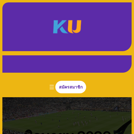
ข้าม
ไป
ยัง
เนื้อหา
สมัครสมาชิก