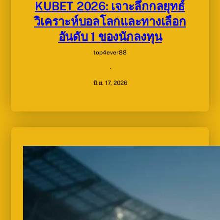
KUBET 2026: เจาะลึกกลยุทธ์
วิเคราะห์บอลโลกและทางเลือก
อันดับ 1 ของนักลงทุน
top4ever88
·
มิ.ย. 17, 2026