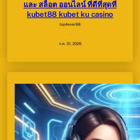
และ สล็อต ออนไลน์ ที่ดีที่สุดที่
kubet88 kubet ku casino
top4ever88
·
ก.ค. 31, 2026