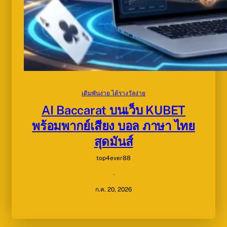
เดิมพันง่าย ได้รางวัลง่าย
AI Baccarat บนเว็บ KUBET
พร้อมพากย์เสียง บอล ภาษา ไทย
สุดมันส์
top4ever88
·
ก.ค. 20, 2026