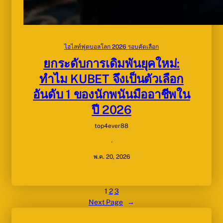
ไฮไลท์ฟุตบอลโลก 2026 รอบคัดเลือก
ยกระดับการเดิมพันยุคใหม่:
ทำไม KUBET จึงเป็นตัวเลือก
อันดับ 1 ของนักพนันมืออาชีพใน
ปี 2026
top4ever88
·
พ.ค. 20, 2026
1
2
3
Next Page
→