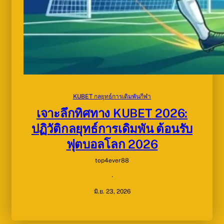
KUBET กลยุทธ์การเดิมพันกีฬา
เจาะลึกทิศทาง KUBET 2026:
ปฏิวัติกลยุทธ์การเดิมพัน ต้อนรับ
ฟุตบอลโลก 2026
top4ever88
·
มิ.ย. 23, 2026