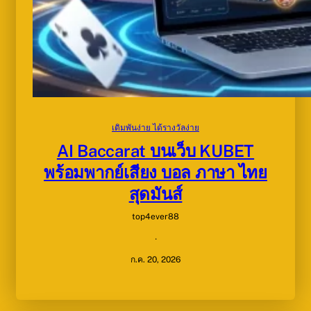
เดิมพันง่าย ได้รางวัลง่าย
AI Baccarat บนเว็บ KUBET
พร้อมพากย์เสียง บอล ภาษา ไทย
สุดมันส์
top4ever88
·
ก.ค. 20, 2026