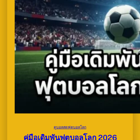
ดูบอลสดฟุตบอลโลก
คู่มือเดิมพันฟุตบอลโลก 2026