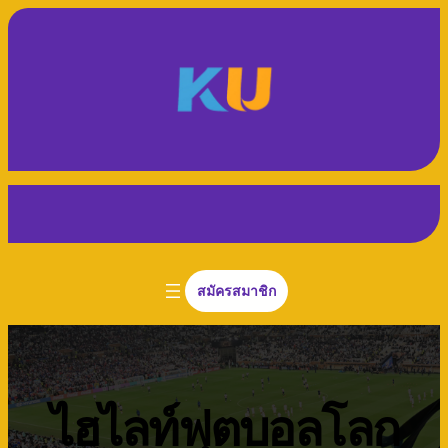
ข้าม
ไป
ยัง
เนื้อหา
สมัครสมาชิก
ไฮไลท์ฟุตบอลโลก