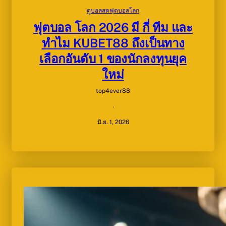
ดูบอลสดฟุตบอลโลก
ฟุตบอล โลก 2026 มี กี่ ทีม และ
ทำไม KUBET88 ถึงเป็นทาง
เลือกอันดับ 1 ของนักลงทุนยุค
ใหม่
top4ever88
·
มิ.ย. 1, 2026