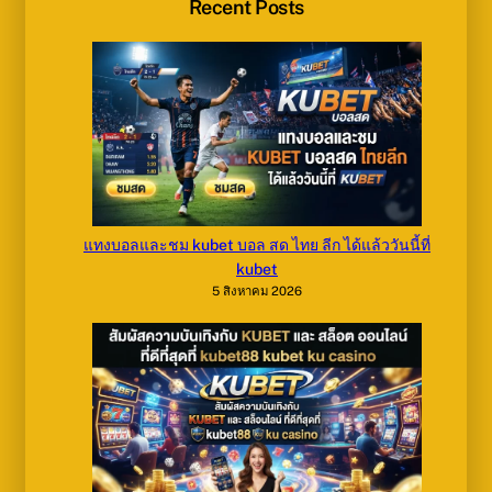
Recent Posts
แทงบอลและชม kubet บอล สด ไทย ลีก ได้แล้ววันนี้ที่
kubet
5 สิงหาคม 2026