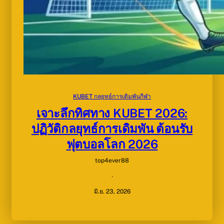
KUBET กลยุทธ์การเดิมพันกีฬา
เจาะลึกทิศทาง KUBET 2026:
ปฏิวัติกลยุทธ์การเดิมพัน ต้อนรับ
ฟุตบอลโลก 2026
top4ever88
·
มิ.ย. 23, 2026